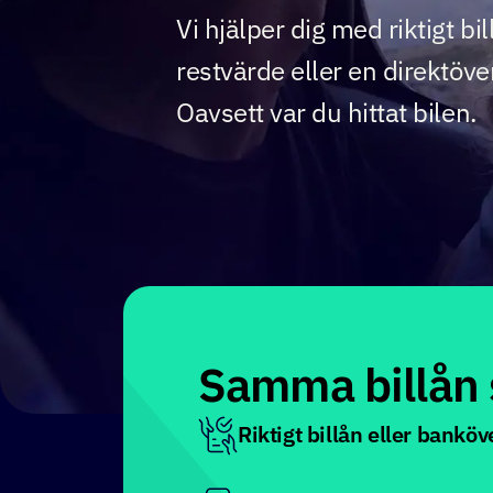
Vi hjälper dig med riktigt bil
restvärde eller en direktöverf
Oavsett var du hittat bilen.
Samma billån 
Riktigt billån eller banköv