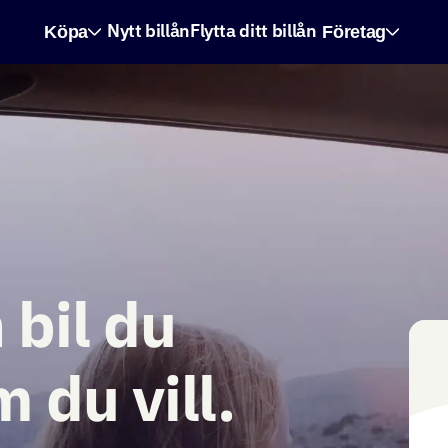
Köpa
Företag
Nytt billån
Flytta ditt billån
 bil du
m du vill.