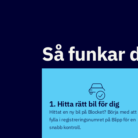
Så funkar 
1. Hitta rätt bil för dig
Hittat en ny bil på Blocket? Börja med att
fylla i registreringsnumret på Blipp för en
snabb kontroll.