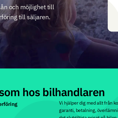
lån och möjlighet till
öring till säljaren.
som hos bilhandlaren
Vi hjälper dig med allt från kon
erföring
garanti, betalning, överlämni