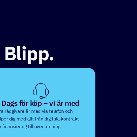
 Blipp.
 Dags för köp – vi är med
a rådgivare är med via telefon och
lper dig med allt från digitala kontrakt
 finansiering till överlämning.