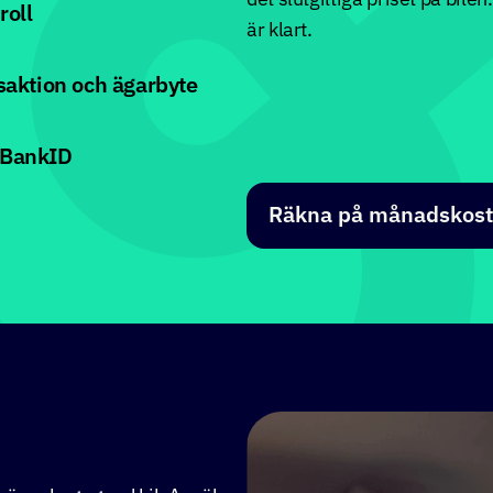
det slutgiltiga priset på bile
roll
är klart.
nsaktion och ägarbyte
 BankID
Räkna på månadskos