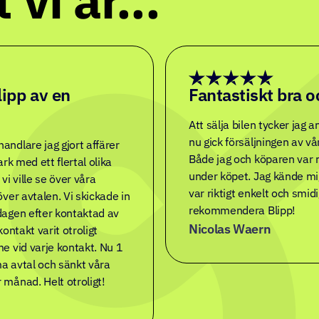
 vi är...
n bil privat
Funkade perfekt,
köpare!
 och vi var supernervösa.
 det kändes nästan för bra
Jag var och tittade på en b
ar otrolig (tack Filip), allt
sälj som jag var intresser
st. Vilket är viktigt vid
finansiering på den, jag fö
väldigt mycket pengar. Jag
och säljaren accepterade,
d sig bilen vid mötet.
köpkontrakt, säker betalni
rekommenderar och skulle
prova på försäkring under 2
Mycket prisvärt och en öka
Johan Leijon