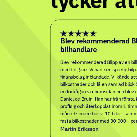
tycker att
evelse!
Första gången vi säljer e
ch jobbigt. Men
Första gången vi säljer en bil privat
hur bra som helst!
Men affären var otrolig smärtfri och
lp både innan och
för att vara sant. Kontakten på Blipp v
säljare och det
var pedagogiskt och kändes superseriö
rmt
bilaffären då det oftast handlar om 
fick mina pengar och köparen fick me
Tack, det är absolut en tjänst jag 
vilja använda igen.
Robin