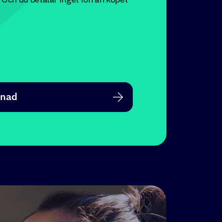
n. Och du betalar inget förrän köpet
tnad