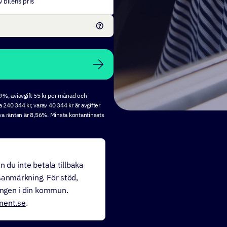
 bilens pris
99%, aviavgift 55 kr per månad och
a 240 344 kr, varav 40 344 kr är avgifter
iva räntan är 8,56%. Minsta kontantinsats
n du inte betala tillbaka
sanmärkning. För stöd,
ningen i din kommun.
ment.se
.