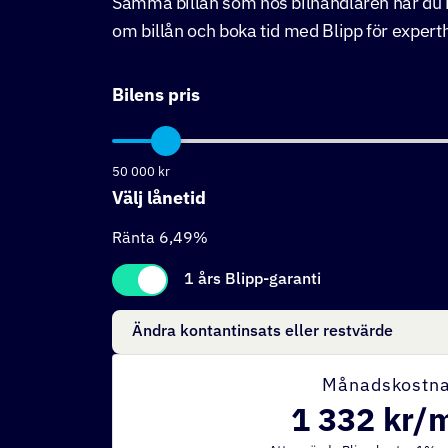
Samma billån som hos bilhandlaren när du 
om billån och boka tid med Blipp för experth
Bilens pris
50 000
kr
Välj lånetid
Ränta
6,49
%
1 års Blipp-garanti
Ändra kontantinsats eller restvärde
Månadskostn
1 332
kr/