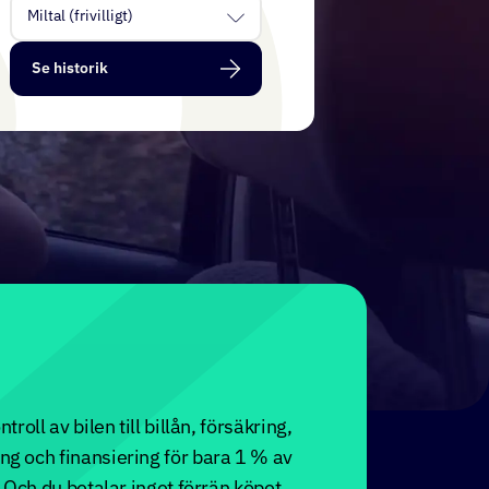
Se historik
troll av bilen till billån, försäkring,
ng och finansiering för bara
1
% av