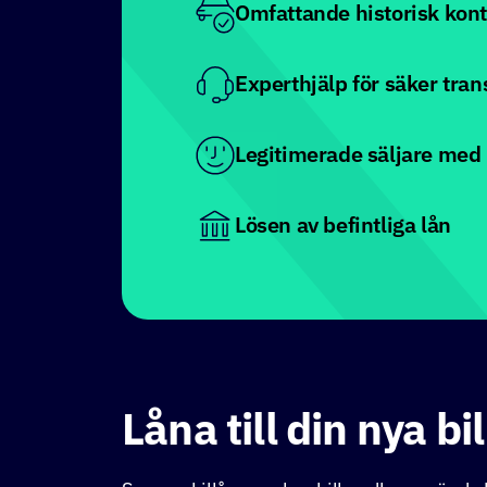
Omfattande historisk kont
Experthjälp för säker tra
Legitimerade säljare med
Lösen av befintliga lån
Låna till din nya bil