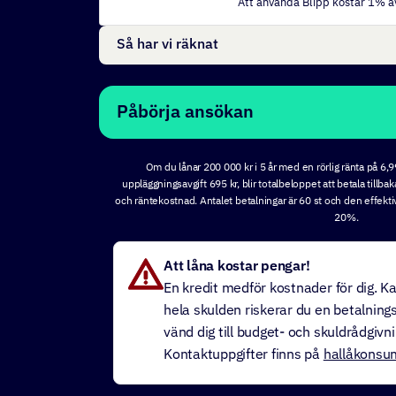
Att använda Blipp kostar
1
% av
Så har vi räknat
Påbörja ansökan
Om du lånar 200 000 kr i 5 år med en rörlig ränta på 6,
uppläggningsavgift 695 kr, blir totalbeloppet att betala tillbak
och räntekostnad. Antalet betalningar är 60 st och den effekt
20%.
Att låna kostar pengar!
En kredit medför kostnader för dig. Ka
hela skulden riskerar du en betalning
vänd dig till budget- och skuldrådgiv
Kontaktuppgifter finns på
hallåkonsu