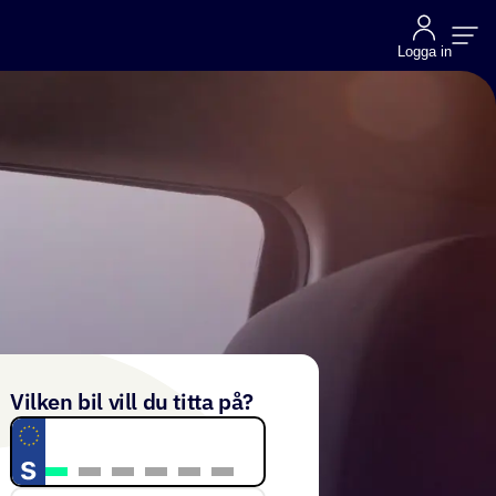
Logga in
Vilken bil vill du titta på?