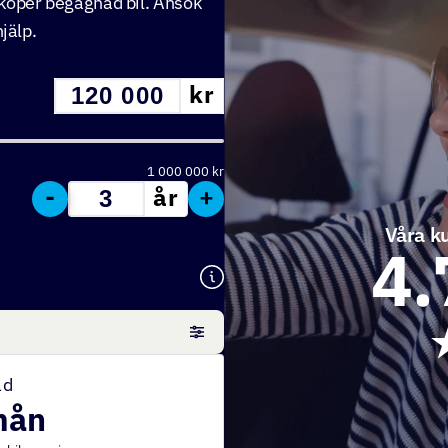
köper begagnad bil. Ansök
jälp.
kr
1 000 000
kr
-
+
år
Våra ku
4.
ad
mån