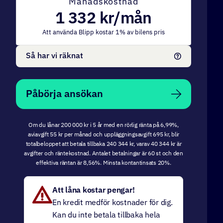
Månadskostnad
1 332
kr/mån
Att använda Blipp kostar
1
% av bilens pris
Så har vi räknat
Påbörja ansökan
Om du lånar 200 000 kr i 5 år med en rörlig ränta på 6,99%,
aviavgift 55 kr per månad och uppläggningsavgift 695 kr, blir
totalbeloppet att betala tillbaka 240 344 kr, varav 40 344 kr är
avgifter och räntekostnad. Antalet betalningar är 60 st och den
effektiva räntan är 8,56%. Minsta kontantinsats 20%.
Att låna kostar pengar!
En kredit medför kostnader för dig.
Kan du inte betala tillbaka hela