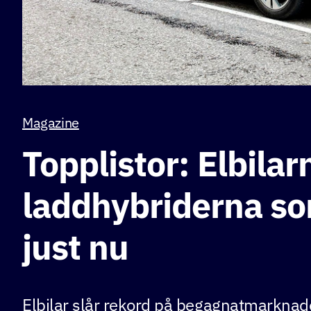
Magazine
Topplistor: Elbilar
laddhybriderna so
just nu
Elbilar slår rekord på begagnatmarkna