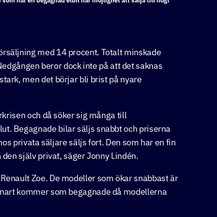
om har en begagnad elbil har möjlighet att sälja till högt
örsäljning med 14 procent. Totalt minskade
dgången beror dock inte på att det saknas
tark, men det börjar bli brist på nyare
arkrisen och då söker sig många till
ut. Begagnade bilar säljs snabbt och priserna
hos privata säljare säljs fort. Den som har en fin
 den själv privat, säger Jonny Lindén.
v Renault Zoe. De modeller som ökar snabbast är
ar snart kommer som begagnade då modellerna