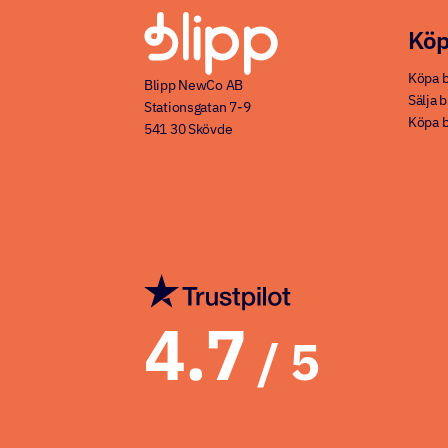
Köp
Köpa b
Blipp NewCo AB
Sälja b
Stationsgatan 7-9
Köpa b
541 30 Skövde
4.7
/ 5