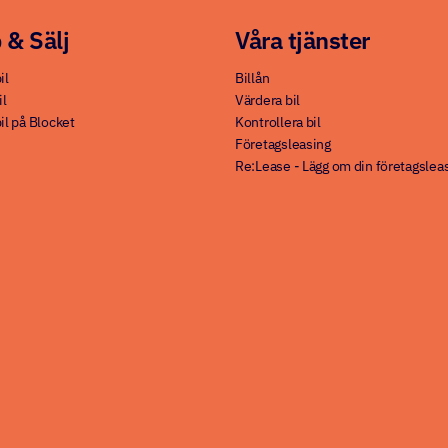
 & Sälj
Våra tjänster
il
Billån
il
Värdera bil
il på Blocket
Kontrollera bil
Företagsleasing
Re:Lease - Lägg om din företagslea