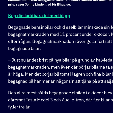
kommer nu ut som begagnade. Men det behövs snabbt fler bilar. Den s
pris, säger Jonny Lindén, vd för Blipp.se.
Köp din laddbara bil med blipp
Begagnade bensinbilar och dieselbilar minskade sin f
begagnatmarknaden med 11 procent under oktober. Ne
efterfrågan. Begagnatmarknaden i Sverige är fortsatt s
begagnade bilar.
– Just nu är det brist på nya bilar på grund av halvled
begagnatmarknaden, men även där börjar bilarna ta sl
är höga. Men det börjar bli tomt i lagren och fina bilar 
begagnad bil har mer än någonsin att tjäna på att sälja
Den allra mest sålda begagnade elbilen i oktober ble
däremot Tesla Model 3 och Audi e-tron, där fler bil
fyller tre år.