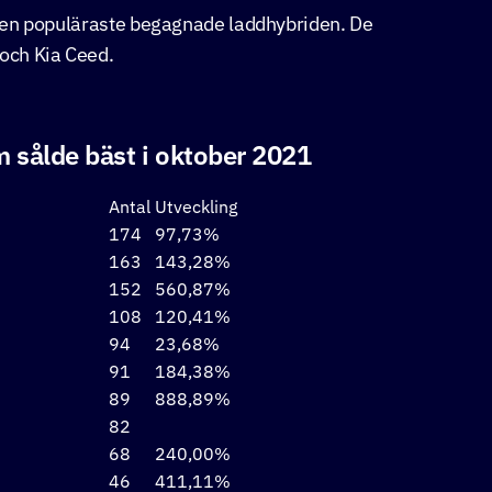
den populäraste begagnade laddhybriden. De
och Kia Ceed.
 sålde bäst i oktober 2021
Antal
Utveckling
174
97,73%
163
143,28%
152
560,87%
108
120,41%
94
23,68%
91
184,38%
89
888,89%
82
68
240,00%
46
411,11%