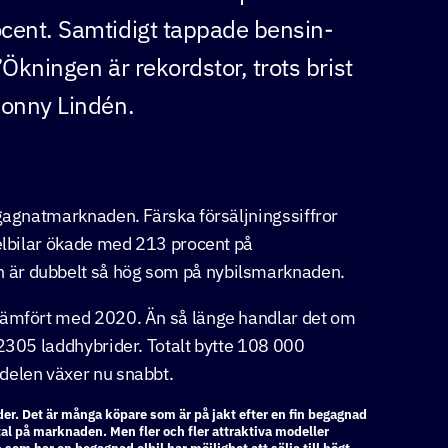
ocent. Samtidigt tappade bensin-
”Ökningen är rekordstor, trots brist
Jonny Lindén.
egagnatmarknaden. Färska försäljningssiffror
 elbilar ökade med 213 procent på
 är dubbelt så hög som på nybilsmarknaden.
 jämfört med 2020. Än så länge handlar det om
 2305 laddhybrider. Totalt bytte 108 000
delen växer nu snabbt.
der. Det är många köpare som är på jakt efter en fin begagnad
tal på marknaden. Men fler och fler attraktiva modeller