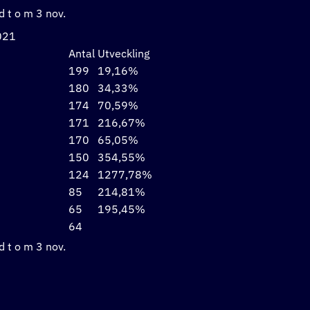
d t o m 3 nov.
021
Antal
Utveckling
199
19,16%
180
34,33%
174
70,59%
171
216,67%
170
65,05%
150
354,55%
124
1277,78%
85
214,81%
65
195,45%
64
d t o m 3 nov.