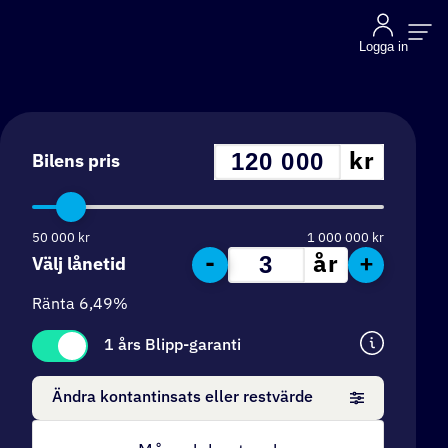
Logga in
kr
Bilens pris
50 000
kr
1 000 000
kr
-
+
år
Välj lånetid
Ränta
6,49
%
1 års Blipp-garanti
Ändra kontantinsats eller restvärde