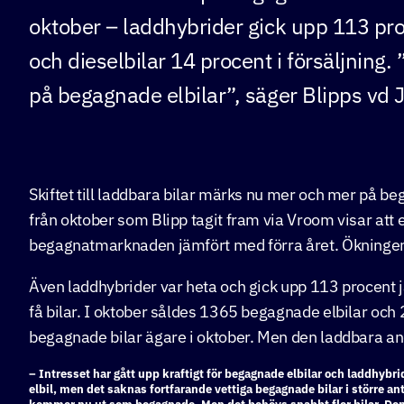
oktober – laddhybrider gick upp 113 pr
och dieselbilar 14 procent i försäljning. 
på begagnade elbilar”, säger Blipps vd 
Skiftet till laddbara bilar märks nu mer och mer på b
från oktober som Blipp tagit fram via Vroom visar att
begagnatmarknaden jämfört med förra året. Ökningen
Även laddhybrider var heta och gick upp 113 procent
få bilar. I oktober såldes 1365 begagnade elbilar och
begagnade bilar ägare i oktober. Men den laddbara an
– Intresset har gått upp kraftigt för begagnade elbilar och laddhybri
elbil, men det saknas fortfarande vettiga begagnade bilar i större an