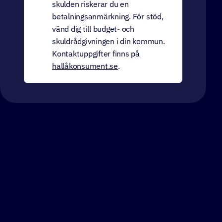
skulden riskerar du en
betalningsanmärkning. För stöd,
vänd dig till budget- och
skuldrådgivningen i din kommun.
Kontaktuppgifter finns på
hallåkonsument.se
.