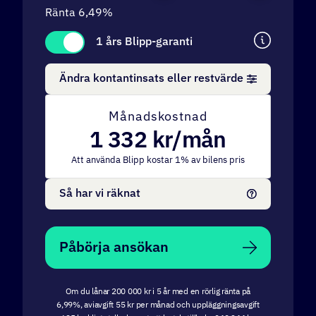
Ränta
6,49
%
1 års Blipp-garanti
Ändra kontantinsats eller restvärde
Månadskostnad
1 332
kr/mån
Att använda Blipp kostar
1
% av bilens pris
Så har vi räknat
Påbörja ansökan
Om du lånar 200 000 kr i 5 år med en rörlig ränta på
6,99%, aviavgift 55 kr per månad och uppläggningsavgift