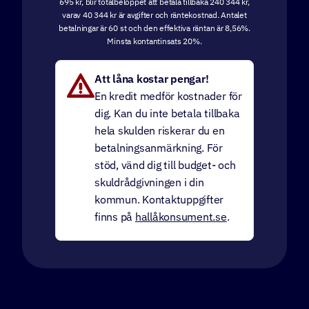
695 kr, blir totalbeloppet att betala tillbaka 240 344 kr,
varav 40 344 kr är avgifter och räntekostnad. Antalet
betalningar är 60 st och den effektiva räntan är 8,56%.
Minsta kontantinsats 20%.
Att låna kostar pengar!
En kredit medför kostnader för
dig. Kan du inte betala tillbaka
hela skulden riskerar du en
betalningsanmärkning. För
stöd, vänd dig till budget- och
skuldrådgivningen i din
kommun. Kontaktuppgifter
finns på
hallåkonsument.se
.