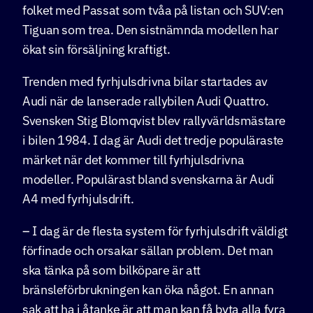
folket med Passat som tvåa på listan och SUV:en
Tiguan som trea. Den sistnämnda modellen har
ökat sin försäljning kraftigt.
Trenden med fyrhjulsdrivna bilar startades av
Audi när de lanserade rallybilen Audi Quattro.
Svensken Stig Blomqvist blev rallyvärldsmästare
i bilen 1984. I dag är Audi det tredje populäraste
märket när det kommer till fyrhjulsdrivna
modeller. Populärast bland svenskarna är Audi
A4 med fyrhjulsdrift.
– I dag är de flesta system för fyrhjulsdrift väldigt
förfinade och orsakar sällan problem. Det man
ska tänka på som bilköpare är att
bränsleförbrukningen kan öka något. En annan
sak att ha i åtanke är att man kan få byta alla fyra