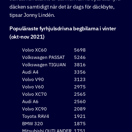
däcken samtidigt när det är dags för däckbyte,
tipsar Jonny Lindén.
Populäraste fyrhjulsdrivna begbilarna i vinter
(okt-nov 2021)
Volvo XC60
5698
Volkswagen PASSAT
5246
Volkswagen TIGUAN
3816
Audi A4
3356
Volvo V90
3123
Volvo V60
2975
Volvo XC70
2565
Audi A6
2560
Volvo XC90
2089
Toyota RAV4
1921
BMW 320
1875
Mitsubishi OUTLANDER
1751