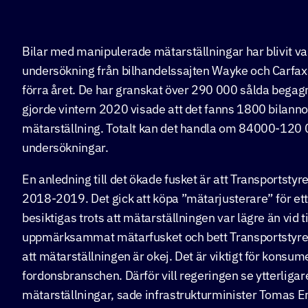
Bilar med manipulerade mätarställningar har blivit va
undersökning från bilhandelssajten Wayke och Carfa
förra året. De har granskat över 290 000 sålda begag
gjorde vintern 2020 visade att det fanns 1800 bilann
mätarställning. Totalt kan det handla om 84000-120 00
undersökningar.
En anledning till det ökade fusket är att Transportsty
2018-2019. Det gick att köpa ”mätarjusterare” för ett
besiktigas trots att mätarställningen var lägre än vid 
uppmärksammat mätarfusket och bett Transportstyrels
att mätarställningen är okej. Det är viktigt för konsu
fordonsbranschen. Därför vill regeringen se ytterligare
mätarställningar, sade infrastrukturminister Tomas En