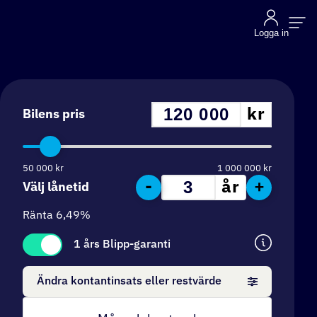
Logga in
kr
Bilens pris
50 000
kr
1 000 000
kr
-
+
år
Välj lånetid
Ränta
6,49
%
1 års Blipp-garanti
Ändra kontantinsats eller restvärde