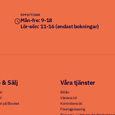
ÖPPETTIDER
Mån-fre: 9-18
Lör-sön: 11-16 (endast bokningar)
 & Sälj
Våra tjänster
il
Billån
il
Värdera bil
il på Blocket
Kontrollera bil
Företagsleasing
Re:Lease - Lägg om din företagslea