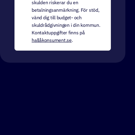
skulden riskerar du en
betalningsanmärkning. För stöd,
vänd dig till budget- och
skuldrådgivningen i din kommun.
Kontaktuppgifter finns på
hallåkonsument.se
.