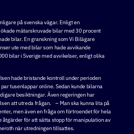
nligare på svenska vägar. Enligt en
x ökade mätarskruvade bilar med 30 procent
nade bilar. En granskning som Vi Bilägare
onser ute med bilar som hade avvikande
0 bilar i Sverige med avvikelser, enligt olika
relsen hade bristande kontroll under perioden
 par tusenlappar online. Sedan kunde bilarna
tidigare besiktningar. Även regeringen har
en att utreda frågan. – Man ska kunna lita på
menter, men även en fråga om förtroendet för hela
 åtgärder för att sätta stopp för manipulation av
eroth när utredningen tillsattes.