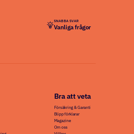
SNABBA SVAR
Vanliga frågor
Bra att veta
Försäkring & Garanti
Blipp förklarar
Magazine
Om oss
sing
Villkor