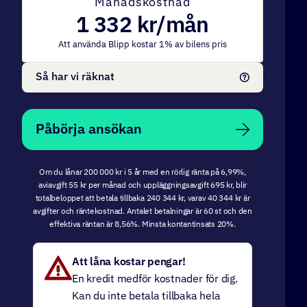
Månadskostnad
1 332
kr/mån
Att använda Blipp kostar
1
% av bilens pris
Så har vi räknat
Påbörja ansökan
Om du lånar 200 000 kr i 5 år med en rörlig ränta på 6,99%,
aviavgift 55 kr per månad och uppläggningsavgift 695 kr, blir
totalbeloppet att betala tillbaka 240 344 kr, varav 40 344 kr är
avgifter och räntekostnad. Antalet betalningar är 60 st och den
effektiva räntan är 8,56%. Minsta kontantinsats 20%.
Att låna kostar pengar!
En kredit medför kostnader för dig.
Kan du inte betala tillbaka hela