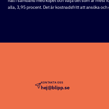
håll i samband med köpet och välja det som är mest f
alla, 3,95 procent. Det är kostnadsfritt att ansöka och
KONTAKTA OSS
hej@blipp.se