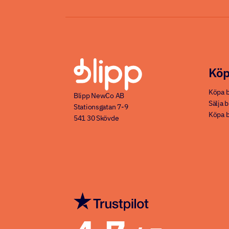
Köp
Köpa b
Blipp NewCo AB
Sälja b
Stationsgatan 7-9
Köpa b
541 30 Skövde