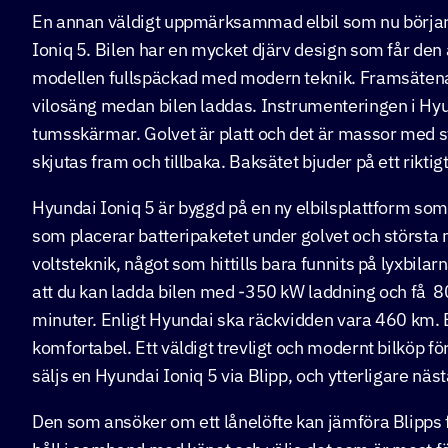
En annan väldigt uppmärksammad elbil som nu börj
Ioniq 5. Bilen har en mycket djärv design som får den
modellen fullspäckad med modern teknik. Framsätena gå
vilosäng medan bilen laddas. Instrumenteringen i Hyun
tumsskärmar. Golvet är platt och det är massor med sv
skjutas fram och tillbaka. Baksätet bjuder på ett rikti
Hyundai Ioniq 5 är byggd på en ny elbilsplattform som
som placerar batteripaketet under golvet och största 
voltsteknik, något som hittills bara funnits på lyxbila
att du kan ladda bilen med -350 kW laddning och få 80
minuter. Enligt Hyundai ska räckvidden vara 460 km. B
komfortabel. Ett väldigt trevligt och modernt bilköp fö
säljs en Hyundai Ioniq 5 via Blipp, och ytterligare näs
Den som ansöker om ett lånelöfte kan jämföra Blipps 