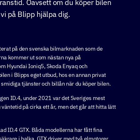
veranstid. Oavsett om du köper bilen
vi på Blipp hjälpa dig.
terat på den svenska bilmarknaden som de
ilarna kommer ut som nästan nya på
om Hyundai Ioniq5, Skoda Enyaq och
ilen i Blipps eget utbud, hos en annan privat
smidiga tjänster och billån när du köper bilen.
wagen ID.4, under 2021 var det Sveriges mest
väntetid på cirka ett år, men det går att hitta lätt
llad ID.4 GTX. Båda modellerna har fått fina
äkrare i halka. GTX driver med två elmotorer,