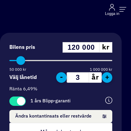
Logga in
kr
Bilens pris
50 000
kr
1 000 000
kr
-
+
år
Välj lånetid
Ränta
6,49
%
1 års Blipp-garanti
Ändra kontantinsats eller restvärde