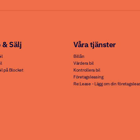
 & Sälj
Våra tjänster
il
Billån
il
Värdera bil
il på Blocket
Kontrollera bil
Företagsleasing
Re:Lease - Lägg om din företagslea