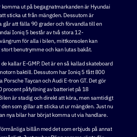
ar komma ut på begagnatmarkanden är Hyundai
 att sticka ut från mängden. Dessutom är
r att fälla 90 grader och förvandla till en
dai Ioniq 5 består av två stora 12-
ängrum för alla i bilen, mittkonsolen kan
gt stort benutrymme och kan lutas bakåt.
 de kallar E-GMP. Det är en så kallad skateboard
motorn baktill. Dessutom har Ioniq 5 fått 800
rna Porsche Taycan och Audi E-tron GT. Det gör
 procent påfyllning av batteriet på 18
ilen är stadig och direkt att köra, men samtidigt
r den som gillar att sticka ut ur mängden. Just nu
tan nya bilar har börjat komma ut via handlare.
förmånliga billån med det som erbjuds på annat