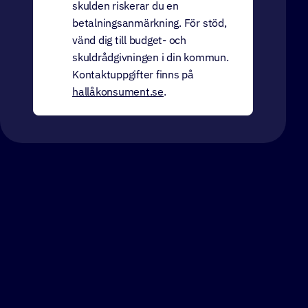
skulden riskerar du en
betalningsanmärkning. För stöd,
vänd dig till budget- och
skuldrådgivningen i din kommun.
Kontaktuppgifter finns på
hallåkonsument.se
.