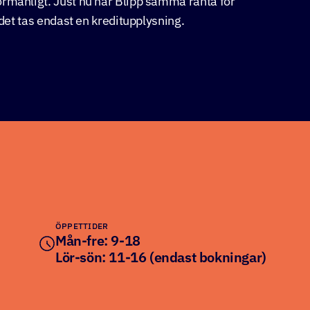
örmånligt. Just nu har Blipp samma ränta för
 det tas endast en kreditupplysning.
ÖPPETTIDER
Mån-fre: 9-18
Lör-sön: 11-16 (endast bokningar)