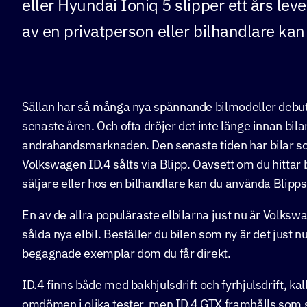
eller Hyundai Ioniq 5 slipper ett års le
av en privatperson eller bilhandlare kan 
Sällan har så många nya spännande bilmodeller debu
senaste åren. Och ofta dröjer det inte länge innan b
andrahandsmarknaden. Den senaste tiden har bilar s
Volkswagen ID.4 sålts via Blipp. Oavsett om du hittar b
säljare eller hos en bilhandlare kan du använda Blipps 
En av de allra populäraste elbilarna just nu är Volks
sålda nya elbil. Beställer du bilen som ny är det just nu 
begagnade exemplar dom du får direkt.
ID.4 finns både med bakhjulsdrift och fyrhjulsdrift, ka
omdömen i olika tester, men ID.4 GTX framhålls som s