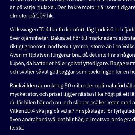
en på varje hjulaxel. Den bakre motorn är som tidigare
elmotor på 109 hk.
Volkswagen ID.4 har fin komfort, låg ljudnivå och fjädr
över ojämnheter. Baksätet hör till marknadens största, 
riktigt generöst med benutrymme, större än i en Volk
Även mittplatsen fungerar bra, då det inte finns någon 
kupén, då batteriet höjer golvet ytterligare. Bagageut
och sväljer såväl golfbaggar som packningen för en hel
Räckvidden är omkring 50 mil under optimala förhålla
mycket stor, och priset ligger nästan lika högt på ett 
du får bilen här och nu, och slipper osäkerheten med 
Vilken ID.4 ska jag då välja? Prispåslaget för fyrhjuls
även andrahandsvärdet blir högre i motsvarande grad, s
flesta.