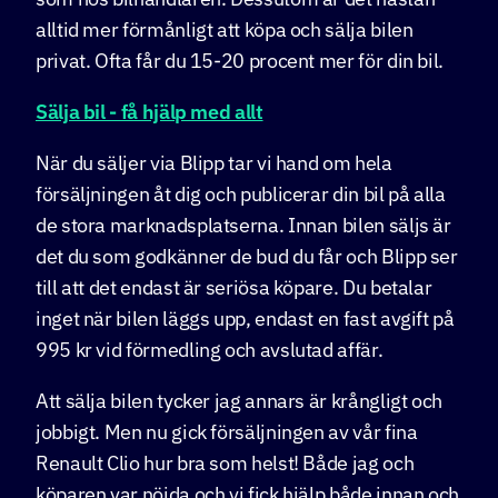
som hos bilhandlaren. Dessutom är det nästan
alltid mer förmånligt att köpa och sälja bilen
privat. Ofta får du 15-20 procent mer för din bil.
Sälja bil - få hjälp med allt
När du säljer via Blipp tar vi hand om hela
försäljningen åt dig och publicerar din bil på alla
de stora marknadsplatserna. Innan bilen säljs är
det du som godkänner de bud du får och Blipp ser
till att det endast är seriösa köpare. Du betalar
inget när bilen läggs upp, endast en fast avgift på
995 kr vid förmedling och avslutad affär.
Att sälja bilen tycker jag annars är krångligt och
jobbigt. Men nu gick försäljningen av vår fina
Renault Clio hur bra som helst! Både jag och
köparen var nöjda och vi fick hjälp både innan och