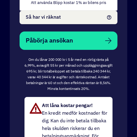
Att använda Blipp kostar
1
% av bilens pris
Så har vi räknat
Påbörja ansökan
Om du lånar 200 000 kr i 5 år med en rörlig ränta på
6,99%, aviavgift 55 kr per månad och uppläggningsavgift
695 kr, blir totalbeloppet att betala tillbaka 240 344 kr,
varav 40 344 kr är avgifter och räntekostnad. Antalet
betalningar är 60 st och den effektiva räntan är 8,56%.
Minsta kontantinsats 20%.
Att låna kostar pengar!
En kredit medför kostnader för
dig. Kan du inte betala tillbaka
hela skulden riskerar du en
betalningsanmärkning. För