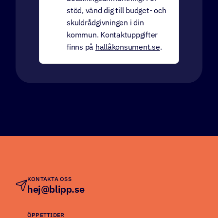
stöd, vänd dig till budget- och
skuldrådgivningen i din
kommun. Kontaktuppgifter
finns på
hallåkonsument.se
.
KONTAKTA OSS
hej@blipp.se
ÖPPETTIDER