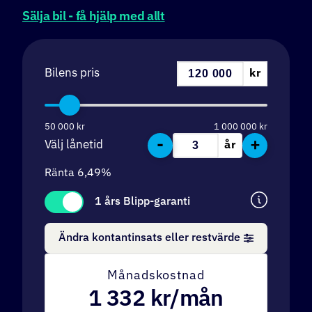
Sälja bil - få hjälp med allt
Bilens pris
kr
50 000
kr
1 000 000
kr
-
+
Välj lånetid
år
Ränta
6,49
%
1 års Blipp-garanti
Ändra kontantinsats eller restvärde
Månadskostnad
1 332
kr/mån