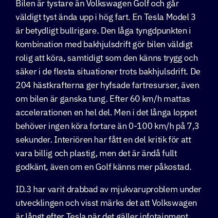
Bilen är tystare än Volkswagen Golf och går
väldigt tyst ända upp i hög fart. En Tesla Model 3
är betydligt bullrigare. Den låga tyngdpunkten i
kombination med bakhjulsdrift gör bilen väldigt
rolig att köra, samtidigt som den känns trygg och
säker i de flesta situationer trots bakhjulsdrift. De
204 hästkrafterna ger hyfsade fartresurser, även
om bilen är ganska tung. Efter 60 km/h mattas
accelerationen en hel del. Men i det långa loppet
behöver ingen köra fortare än 0-100 km/h på 7,3
sekunder. Interiören har fått en del kritik för att
vara billig och plastig, men det är ändå fullt
godkänt, även om en Golf känns mer påkostad.
ID.3 har varit drabbad av mjukvaruproblem under
utvecklingen och visst märks det att Volkswagen
är långt efter Tesla när det gäller infotainment