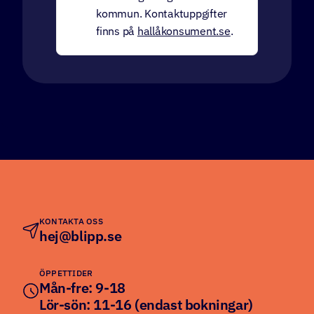
kommun. Kontaktuppgifter
finns på
hallåkonsument.se
.
KONTAKTA OSS
hej@blipp.se
ÖPPETTIDER
Mån-fre: 9-18
Lör-sön: 11-16 (endast bokningar)