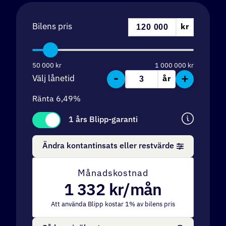
Bilens pris
kr
50 000
kr
1 000 000
kr
-
+
Välj lånetid
år
Ränta
6,49
%
1 års Blipp-garanti
Ändra kontantinsats eller restvärde
Månadskostnad
1 332
kr/mån
Att använda Blipp kostar
1
% av bilens pris