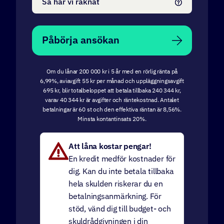
Så har vi räknat
Påbörja ansökan
Om du lånar 200 000 kr i 5 år med en rörlig ränta på
6,99%, aviavgift 55 kr per månad och uppläggningsavgift
695 kr, blir totalbeloppet att betala tillbaka 240 344 kr,
varav 40 344 kr är avgifter och räntekostnad. Antalet
betalningar är 60 st och den effektiva räntan är 8,56%.
Minsta kontantinsats 20%.
Att låna kostar pengar!
En kredit medför kostnader för
dig. Kan du inte betala tillbaka
hela skulden riskerar du en
betalningsanmärkning. För
stöd, vänd dig till budget- och
skuldrådgivningen i din