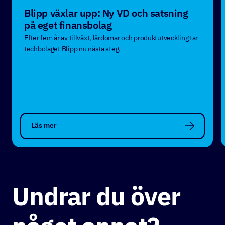
Blipp växlar upp: Ny VD och satsning
på eget finansbolag
Efter fem år av tillväxt, lärdomar och produktutveckling tar
techbolaget Blipp nu nästa steg.
Läs mer
Undrar du över