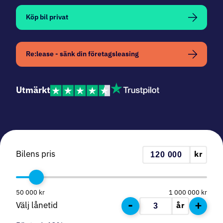
Köp bil privat
Re:lease - sänk din företagsleasing
Utmärkt
Bilens pris
kr
50 000
kr
1 000 000
kr
-
+
Välj lånetid
år